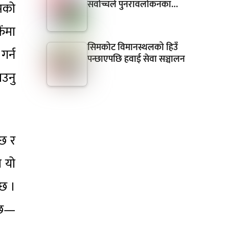
सर्वोच्चले पुनरावलोकनका…
यसको
ैंमा
सिमकोट विमानस्थलको हिउँ
र्न
पन्छाएपछि हवाई सेवा सञ्चालन
ाउनु
 छ र
ो यो
 छ ।
ो छ—