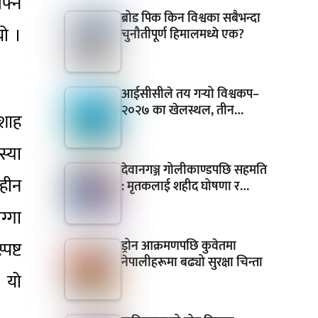
फ्नै
ब्रोड पिक किन विश्वका सबैभन्दा
यो ।
चुनौतीपूर्ण हिमालमध्ये एक?
आईसीसीले तय गर्‍यो विश्वकप–
२०२७ का खेलस्थल, तीन…
 शाह
स्या
देवानगञ्ज गोलीकाण्डपछि सहमति
पहीन
: मृतकलाई शहीद घोषणा र…
ग्गा
पष्ट
ड्रोन आक्रमणपछि कुवेतमा
नेपालीहरूमा बढ्यो सुरक्षा चिन्ता
। यो