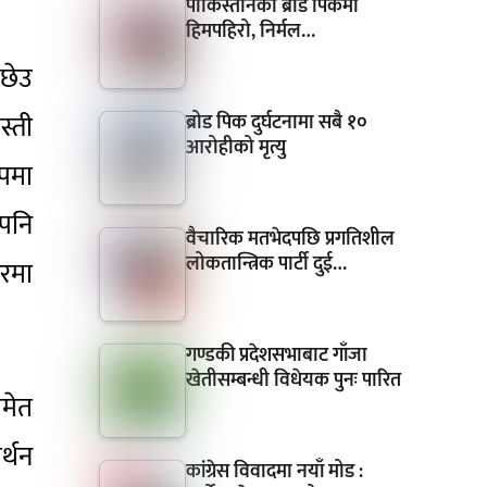
पाकिस्तानको ब्रोड पिकमा
हिमपहिरो, निर्मल…
 छेउ
्ती
ब्रोड पिक दुर्घटनामा सबै १०
आरोहीको मृत्यु
ूपमा
 पनि
वैचारिक मतभेदपछि प्रगतिशील
लोकतान्त्रिक पार्टी दुई…
ारमा
गण्डकी प्रदेशसभाबाट गाँजा
खेतीसम्बन्धी विधेयक पुनः पारित
समेत
र्थन
कांग्रेस विवादमा नयाँ मोड :