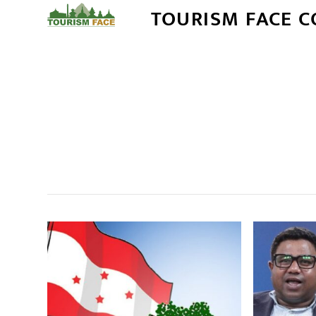
TOURISM FACE 
सम
,
,