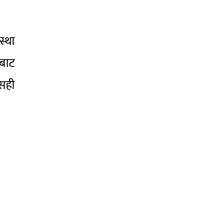
स्था
बाट
 सही