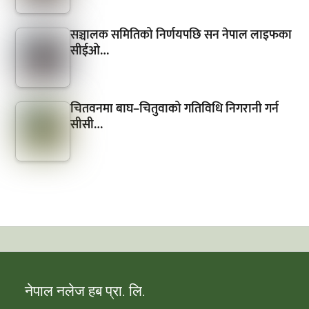
सञ्चालक समितिको निर्णयपछि सन नेपाल लाइफका
सीईओ…
चितवनमा बाघ–चितुवाको गतिविधि निगरानी गर्न
सीसी…
नेपाल नलेज हब प्रा. लि.