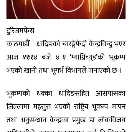
टुरिजमफेस
काठमाडौं । धादिङको चारङ्गेफेदी केन्द्रविन्दु भएर
आज ११ः१४ बजे ४।१ ‘म्याग्निच्युड’को भूकम्प
भएको खानी तथा भूगर्भ विभागले जनाएको छ ।
भूकम्पको धक्का धादिङसहित आसपासका
जिल्लामा महसुस भएको राष्ट्रिय भूकम्प मापन
तथा अनुसन्धान केन्द्रका प्रमुख डा लोकविजय