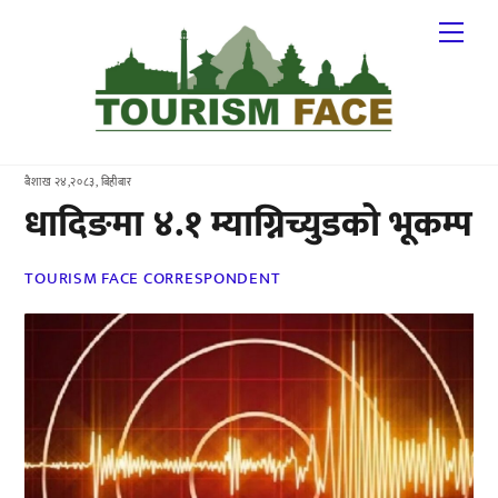
Skip
Me
to
content
बैशाख २४,२०८३, बिहीबार
धादिङमा ४.१ म्याग्निच्युडको भूकम्प
TOURISM FACE CORRESPONDENT