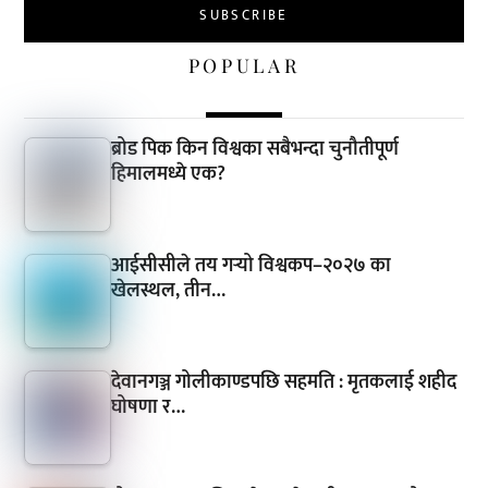
POPULAR
ब्रोड पिक किन विश्वका सबैभन्दा चुनौतीपूर्ण
हिमालमध्ये एक?
आईसीसीले तय गर्‍यो विश्वकप–२०२७ का
खेलस्थल, तीन…
देवानगञ्ज गोलीकाण्डपछि सहमति : मृतकलाई शहीद
घोषणा र…