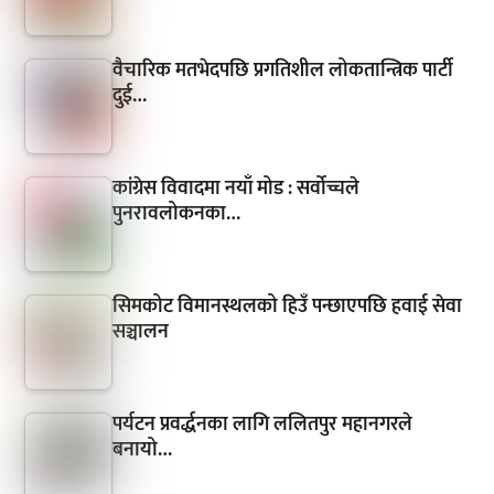
वैचारिक मतभेदपछि प्रगतिशील लोकतान्त्रिक पार्टी
दुई…
कांग्रेस विवादमा नयाँ मोड : सर्वोच्चले
पुनरावलोकनका…
सिमकोट विमानस्थलको हिउँ पन्छाएपछि हवाई सेवा
सञ्चालन
पर्यटन प्रवर्द्धनका लागि ललितपुर महानगरले
बनायो…