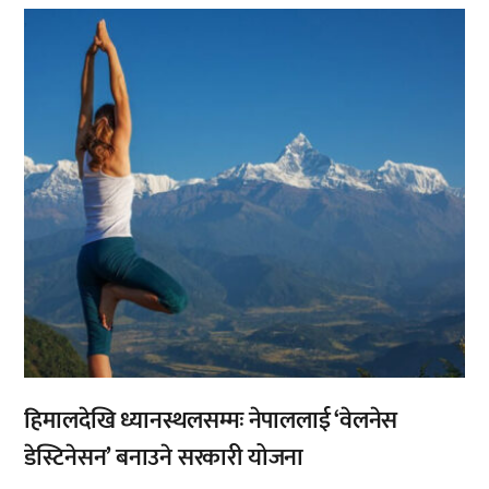
,
हिमालदेखि ध्यानस्थलसम्मः नेपाललाई ‘वेलनेस
डेस्टिनेसन’ बनाउने सरकारी योजना