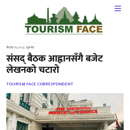
Skip
Me
to
content
बैशाख २५,२०८३, शुक्रबार
संसद् बैठक आह्वानसँगै बजेट
लेखनको चटारो
TOURISM FACE CORRESPONDENT