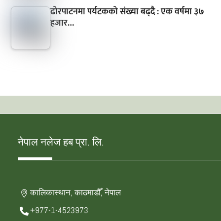
ढोरपाटनमा पर्यटकको संख्या बढ्दै : एक वर्षमा ३७
हजार…
नेपाल नलेज हब प्रा. लि.
कालिकास्थान, काठमाडौँ, नेपाल
+977-1-4523973