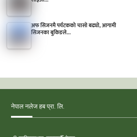
सीईओ…
अफ सिजनमै पर्यटकको चासो बढ्यो, आगामी
सिजनका बुकिङले…
नेपाल नलेज हब प्रा. लि.