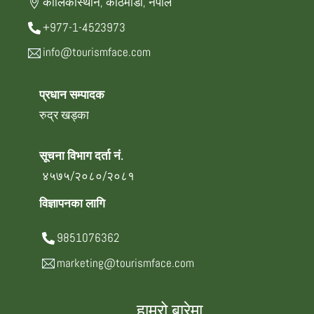
कालिकास्थान, काठमाडौँ, नेपाल
+977-1-4523973
info@tourismface.com
प्रधान सम्पादक
रुद्र खड्का
सूचना विभाग दर्ता नं.
४५७५/२०८०/२०८१
विज्ञापनका लागि
9851076362
marketing@tourismface.com
हाम्रो बारेमा