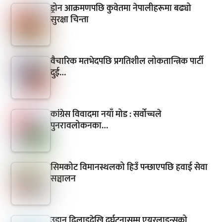
ड्रोन आक्रमणपछि कुवेतमा नेपालीहरूमा बढ्यो
सुरक्षा चिन्ता
वैचारिक मतभेदपछि प्रगतिशील लोकतान्त्रिक पार्टी
दुई…
कांग्रेस विवादमा नयाँ मोड : सर्वोच्चले
पुनरावलोकनका…
सिमकोट विमानस्थलको हिउँ पन्छाएपछि हवाई सेवा
सञ्चालन
उडान ढिलाइदेखि दुर्घटनासम्म एयरलाइन्सको