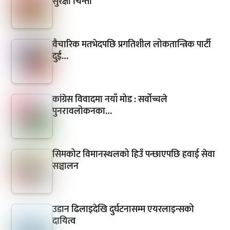
सुरक्षा चिन्ता
वैचारिक मतभेदपछि प्रगतिशील लोकतान्त्रिक पार्टी
दुई…
कांग्रेस विवादमा नयाँ मोड : सर्वोच्चले
पुनरावलोकनका…
सिमकोट विमानस्थलको हिउँ पन्छाएपछि हवाई सेवा
सञ्चालन
उडान ढिलाइदेखि दुर्घटनासम्म एयरलाइन्सको
दायित्व