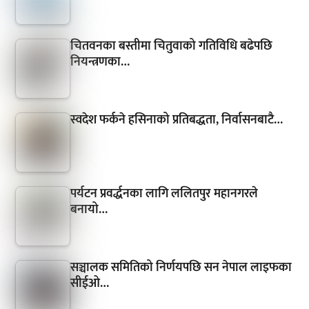
चितवनका बस्तीमा चितुवाको गतिविधि बढेपछि
नियन्त्रणका…
स्वदेश फर्कने हसिनाको प्रतिबद्धता, निर्वासनबाटै…
पर्यटन प्रवर्द्धनका लागि ललितपुर महानगरले
बनायो…
सञ्चालक समितिको निर्णयपछि सन नेपाल लाइफका
सीईओ…