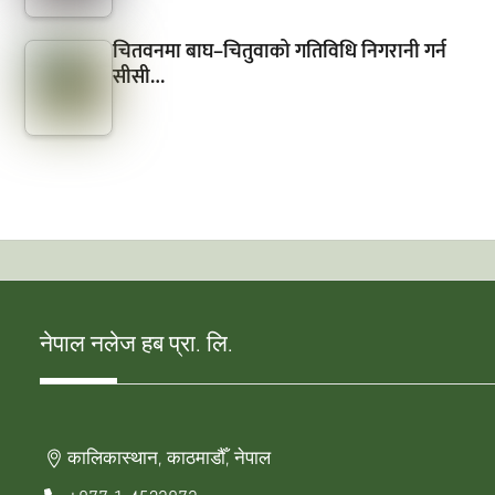
चितवनमा बाघ–चितुवाको गतिविधि निगरानी गर्न
सीसी…
नेपाल नलेज हब प्रा. लि.
कालिकास्थान, काठमाडौँ, नेपाल