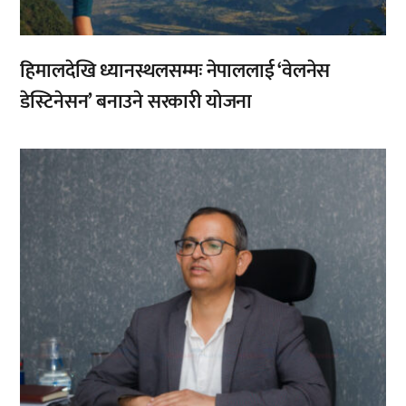
हिमालदेखि ध्यानस्थलसम्मः नेपाललाई ‘वेलनेस
डेस्टिनेसन’ बनाउने सरकारी योजना
,