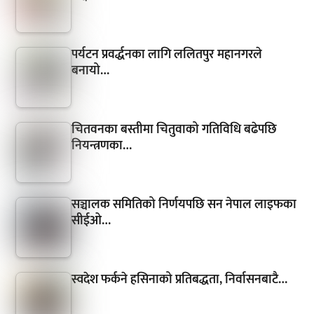
पर्यटन प्रवर्द्धनका लागि ललितपुर महानगरले
बनायो…
चितवनका बस्तीमा चितुवाको गतिविधि बढेपछि
नियन्त्रणका…
सञ्चालक समितिको निर्णयपछि सन नेपाल लाइफका
सीईओ…
स्वदेश फर्कने हसिनाको प्रतिबद्धता, निर्वासनबाटै…