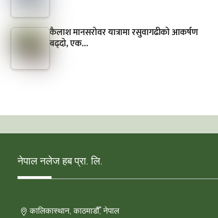
कैलाश मानसरोवर यात्रामा रसुवागढीको आकर्षण
बढ्दो, एक…
नेपाल नलेज हब प्रा. लि.
कालिकास्थान, काठमाडौँ, नेपाल