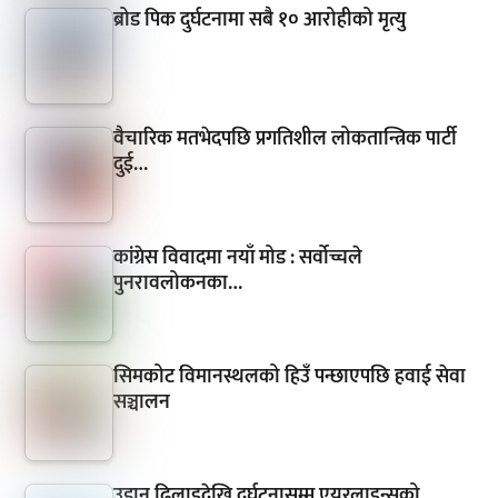
ब्रोड पिक दुर्घटनामा सबै १० आरोहीको मृत्यु
वैचारिक मतभेदपछि प्रगतिशील लोकतान्त्रिक पार्टी
दुई…
कांग्रेस विवादमा नयाँ मोड : सर्वोच्चले
पुनरावलोकनका…
सिमकोट विमानस्थलको हिउँ पन्छाएपछि हवाई सेवा
सञ्चालन
उडान ढिलाइदेखि दुर्घटनासम्म एयरलाइन्सको