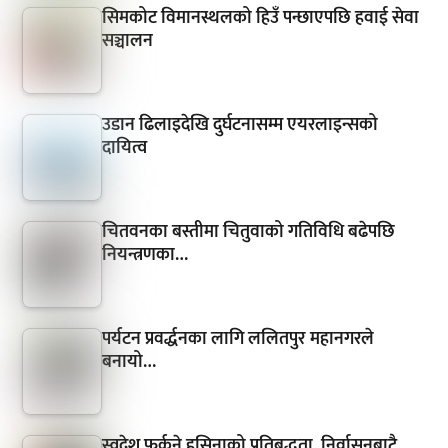
सिमकोट विमानस्थलको हिउँ पन्छाएपछि हवाई सेवा
सञ्चालन
उडान ढिलाइदेखि दुर्घटनासम्म एयरलाइन्सको
दायित्व
चितवनका बस्तीमा चितुवाको गतिविधि बढेपछि
नियन्त्रणका…
पर्यटन प्रवर्द्धनका लागि ललितपुर महानगरले
बनायो…
स्वदेश फर्कने हसिनाको प्रतिबद्धता, निर्वासनबाटै…