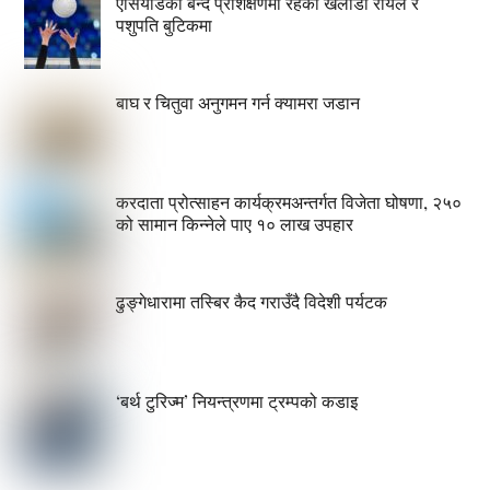
एसियाडको बन्द प्रशिक्षणमा रहेका खेलाडी रोयल र
पशुपति बुटिकमा
बाघ र चितुवा अनुगमन गर्न क्यामरा जडान
करदाता प्रोत्साहन कार्यक्रमअन्तर्गत विजेता घोषणा, २५०
को सामान किन्नेले पाए १० लाख उपहार
ढुङ्गेधारामा तस्बिर कैद गराउँदै विदेशी पर्यटक
‘बर्थ टुरिज्म’ नियन्त्रणमा ट्रम्पको कडाइ