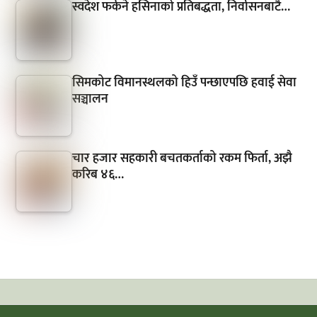
स्वदेश फर्कने हसिनाको प्रतिबद्धता, निर्वासनबाटै…
सिमकोट विमानस्थलको हिउँ पन्छाएपछि हवाई सेवा
सञ्चालन
चार हजार सहकारी बचतकर्ताको रकम फिर्ता, अझै
करिब ४६…