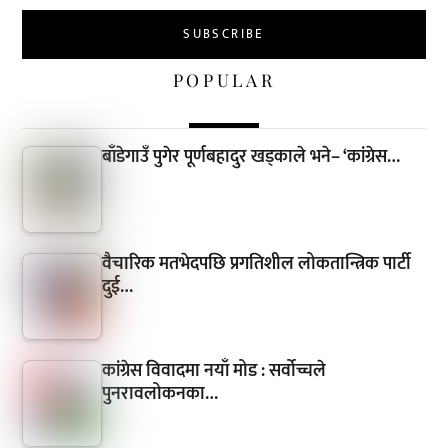
POPULAR
बाँडेगाउँ पुगेर पूर्णबहादुर खड्काले भने– ‘कांग्रेस…
वैचारिक मतभेदपछि प्रगतिशील लोकतान्त्रिक पार्टी
दुई…
कांग्रेस विवादमा नयाँ मोड : सर्वोच्चले
पुनरावलोकनका…