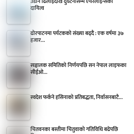
उडान ढिलाइदेखि दुर्घटनासम्म एयरलाइन्सको
दायित्व
ढोरपाटनमा पर्यटकको संख्या बढ्दै : एक वर्षमा ३७
हजार…
सञ्चालक समितिको निर्णयपछि सन नेपाल लाइफका
सीईओ…
स्वदेश फर्कने हसिनाको प्रतिबद्धता, निर्वासनबाटै…
चितवनका बस्तीमा चितुवाको गतिविधि बढेपछि