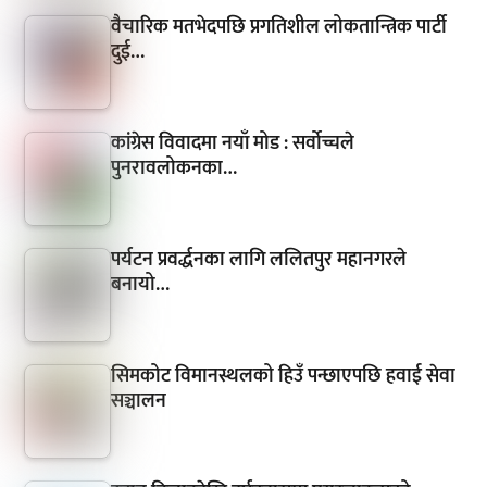
वैचारिक मतभेदपछि प्रगतिशील लोकतान्त्रिक पार्टी
दुई…
कांग्रेस विवादमा नयाँ मोड : सर्वोच्चले
पुनरावलोकनका…
पर्यटन प्रवर्द्धनका लागि ललितपुर महानगरले
बनायो…
सिमकोट विमानस्थलको हिउँ पन्छाएपछि हवाई सेवा
सञ्चालन