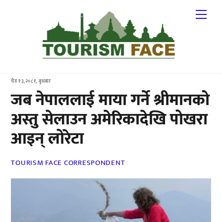
Skip
Me
to
content
चैत्र १३,२०८१, बुधबार
जब नेपाललाई माया गर्ने श्रीमानको
अस्तु सेलाउन अमेरिकादेखि पोखरा
आइन् लोरेटा
TOURISM FACE CORRESPONDENT