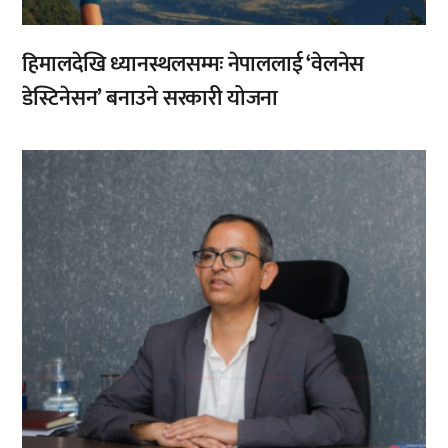
हिमालदेखि ध्यानस्थलसम्मः नेपाललाई ‘वेलनेस
डेस्टिनेसन’ बनाउने सरकारी योजना
,