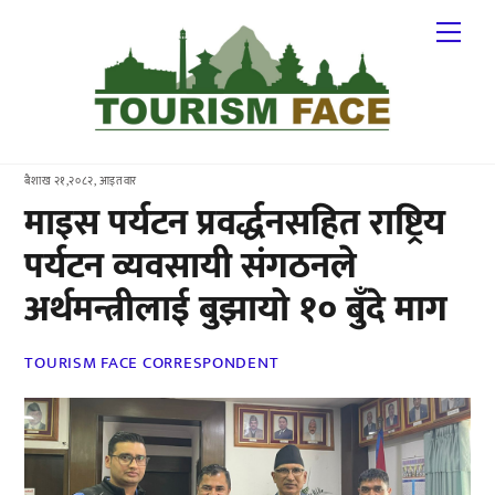
Skip
Me
to
content
बैशाख २१,२०८२, आइतवार
माइस पर्यटन प्रवर्द्धनसहित राष्ट्रिय
पर्यटन व्यवसायी संगठनले
अर्थमन्त्रीलाई बुझायो १० बुँदे माग
TOURISM FACE CORRESPONDENT