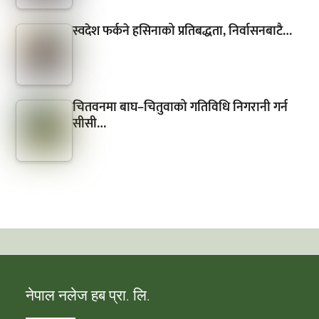
स्वदेश फर्कने हसिनाको प्रतिबद्धता, निर्वासनबाटै…
चितवनमा बाघ–चितुवाको गतिविधि निगरानी गर्न
सीसी…
नेपाल नलेज हब प्रा. लि.