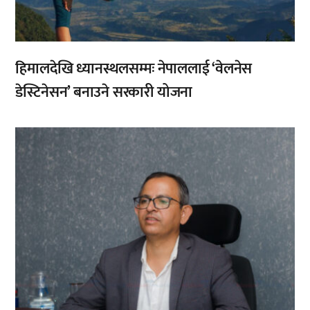
हिमालदेखि ध्यानस्थलसम्मः नेपाललाई ‘वेलनेस
डेस्टिनेसन’ बनाउने सरकारी योजना
,