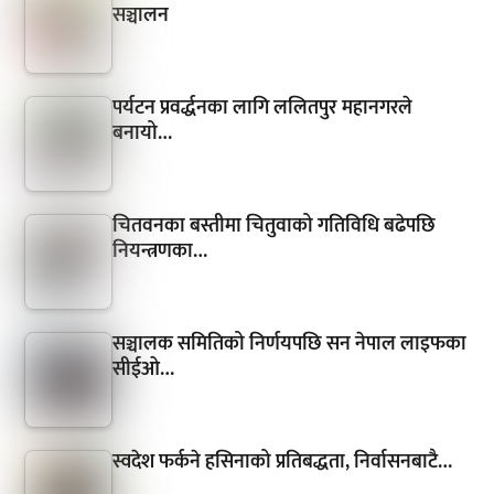
सञ्चालन
पर्यटन प्रवर्द्धनका लागि ललितपुर महानगरले
बनायो…
चितवनका बस्तीमा चितुवाको गतिविधि बढेपछि
नियन्त्रणका…
सञ्चालक समितिको निर्णयपछि सन नेपाल लाइफका
सीईओ…
स्वदेश फर्कने हसिनाको प्रतिबद्धता, निर्वासनबाटै…