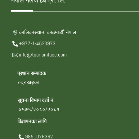
नेपाल नलेज हब प्रा. लि.
कालिकास्थान, काठमाडौँ, नेपाल
+977-1-4523973
info@tourismface.com
प्रधान सम्पादक
रुद्र खड्का
सूचना विभाग दर्ता नं.
४५७५/२०८०/२०८१
विज्ञापनका लागि
9851076362