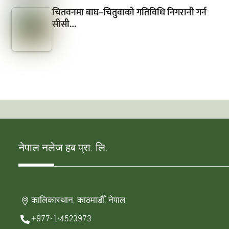
चितवनमा बाघ–चितुवाको गतिविधि निगरानी गर्न
सीसी…
नेपाल नलेज हब प्रा. लि.
कालिकास्थान, काठमाडौँ, नेपाल
+977-1-4523973