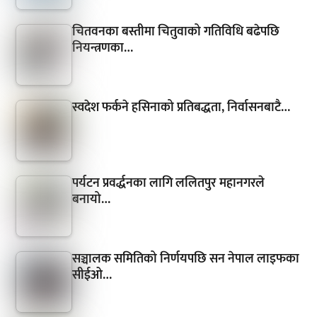
चितवनका बस्तीमा चितुवाको गतिविधि बढेपछि
नियन्त्रणका…
स्वदेश फर्कने हसिनाको प्रतिबद्धता, निर्वासनबाटै…
पर्यटन प्रवर्द्धनका लागि ललितपुर महानगरले
बनायो…
सञ्चालक समितिको निर्णयपछि सन नेपाल लाइफका
सीईओ…