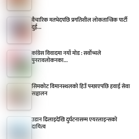
वैचारिक मतभेदपछि प्रगतिशील लोकतान्त्रिक पार्टी
दुई…
कांग्रेस विवादमा नयाँ मोड : सर्वोच्चले
पुनरावलोकनका…
सिमकोट विमानस्थलको हिउँ पन्छाएपछि हवाई सेवा
सञ्चालन
उडान ढिलाइदेखि दुर्घटनासम्म एयरलाइन्सको
दायित्व