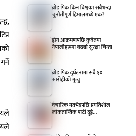
ब्रोड पिक किन विश्वका सबैभन्दा
चुनौतीपूर्ण हिमालमध्ये एक?
द्व,
िप्न
ड्रोन आक्रमणपछि कुवेतमा
ाघको
नेपालीहरूमा बढ्यो सुरक्षा चिन्ता
र्ने
ब्रोड पिक दुर्घटनामा सबै १०
आरोहीको मृत्यु
वैचारिक मतभेदपछि प्रगतिशील
यले
लोकतान्त्रिक पार्टी दुई…
यले