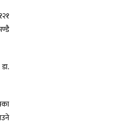
 १२१
ण्डै
 डा.
्रका
उने