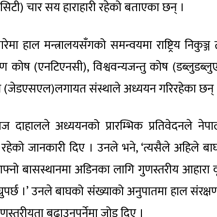
यापासिटी) चार सय हाराहारी रहेको बताएका छन् ।
ारेमा हाल मन्त्रालयसँगको समन्वयमा राष्ट्रिय निकुञ्ज
ंरक्षण कोष (एनटिएनसी), विश्ववन्यजन्तु कोष (डब्लुडब्ल
जेडएसएल)लगायत संस्थाले अध्ययन गरिरहेका छन् 
राज दाहालले अध्ययनको प्रारम्भिक प्रतिवेदनले नेप
री रहेको जानकारी दिए । उनले भने, ‘त्यसैले अहिले ब
 आफ्नो बासस्थानमा अडिनका लागि गुणस्तरीय आहारा वृ
ग्नुपर्छ ।’ उनले बाघको संंख्याको अनुपातमा हाल संरक्
ुणस्तरीयता बढाउनुपर्नेमा जोड दिए ।