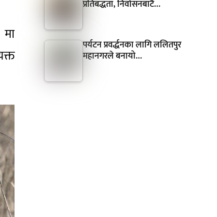
प्रतिबद्धता, निर्वासनबाटै…
० मा
पर्यटन प्रवर्द्धनका लागि ललितपुर
यक्त
महानगरले बनायो…