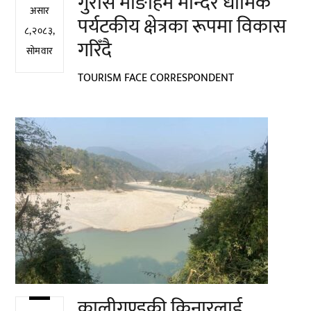
गुराँसे माङहिम मन्दिर धार्मिक
असार
पर्यटकीय क्षेत्रका रूपमा विकास
८,२०८३,
गरिँदै
सोमवार
TOURISM FACE CORRESPONDENT
कालीगण्डकी किनारलाई