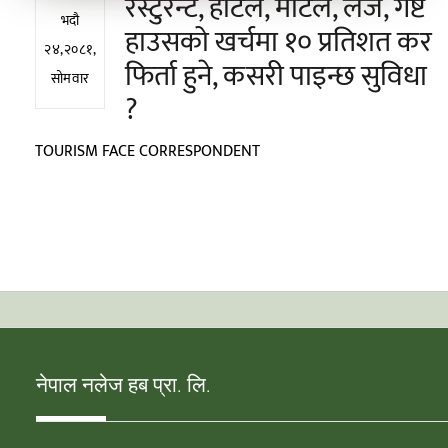
रेस्टुरेन्ट, होटल, मोटल, लज, गेष्ट
भदौ
हाउसको खर्चमा १० प्रतिशत कर
२४,२०८१,
फिर्ता हुने, कसरी पाइन्छ सुविधा
सोमवार
?
TOURISM FACE CORRESPONDENT
नेपाल नलेज हब प्रा. लि.