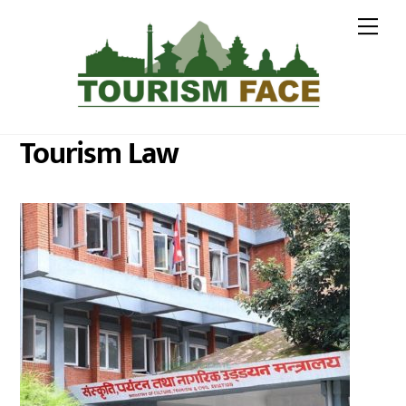
Skip
Me
to
content
Tourism Law