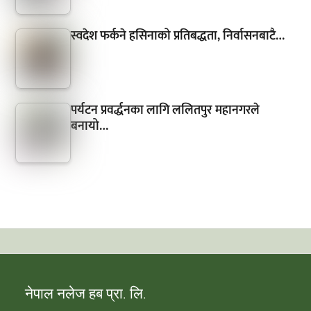
स्वदेश फर्कने हसिनाको प्रतिबद्धता, निर्वासनबाटै…
पर्यटन प्रवर्द्धनका लागि ललितपुर महानगरले
बनायो…
नेपाल नलेज हब प्रा. लि.