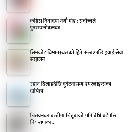
कांग्रेस विवादमा नयाँ मोड : सर्वोच्चले
पुनरावलोकनका…
सिमकोट विमानस्थलको हिउँ पन्छाएपछि हवाई सेवा
सञ्चालन
उडान ढिलाइदेखि दुर्घटनासम्म एयरलाइन्सको
दायित्व
चितवनका बस्तीमा चितुवाको गतिविधि बढेपछि
नियन्त्रणका…