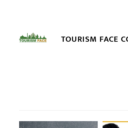
TOURISM FACE 
सम
,
,