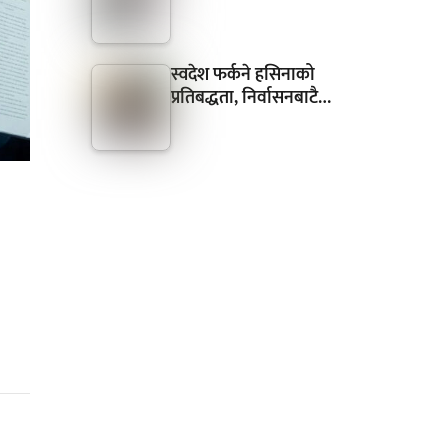
स्वदेश फर्कने हसिनाको
प्रतिबद्धता, निर्वासनबाटै…