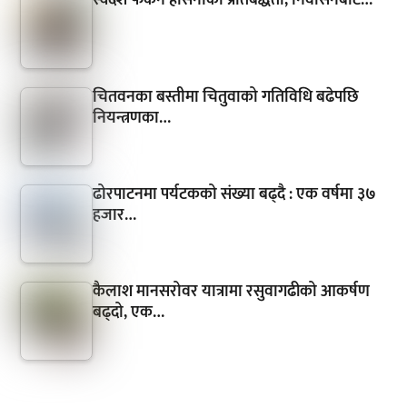
स्वदेश फर्कने हसिनाको प्रतिबद्धता, निर्वासनबाटै…
चितवनका बस्तीमा चितुवाको गतिविधि बढेपछि
नियन्त्रणका…
ढोरपाटनमा पर्यटकको संख्या बढ्दै : एक वर्षमा ३७
हजार…
कैलाश मानसरोवर यात्रामा रसुवागढीको आकर्षण
बढ्दो, एक…