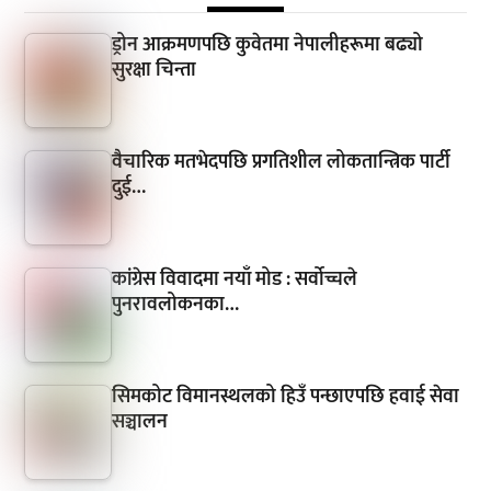
ड्रोन आक्रमणपछि कुवेतमा नेपालीहरूमा बढ्यो
सुरक्षा चिन्ता
वैचारिक मतभेदपछि प्रगतिशील लोकतान्त्रिक पार्टी
दुई…
कांग्रेस विवादमा नयाँ मोड : सर्वोच्चले
पुनरावलोकनका…
सिमकोट विमानस्थलको हिउँ पन्छाएपछि हवाई सेवा
सञ्चालन