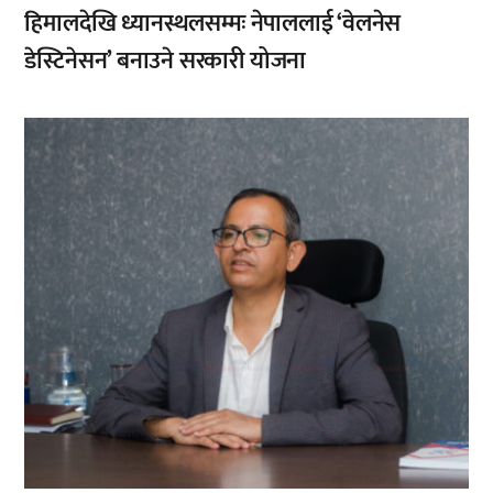
हिमालदेखि ध्यानस्थलसम्मः नेपाललाई ‘वेलनेस
डेस्टिनेसन’ बनाउने सरकारी योजना
,