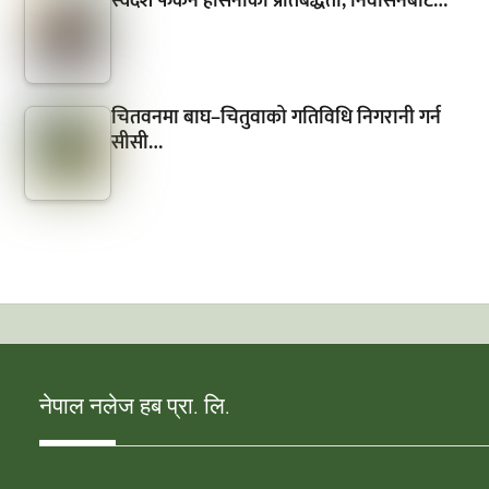
स्वदेश फर्कने हसिनाको प्रतिबद्धता, निर्वासनबाटै…
चितवनमा बाघ–चितुवाको गतिविधि निगरानी गर्न
सीसी…
नेपाल नलेज हब प्रा. लि.