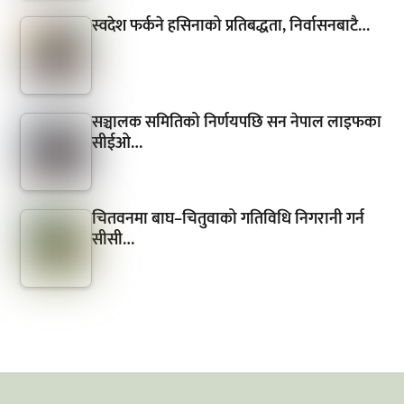
स्वदेश फर्कने हसिनाको प्रतिबद्धता, निर्वासनबाटै…
सञ्चालक समितिको निर्णयपछि सन नेपाल लाइफका
सीईओ…
चितवनमा बाघ–चितुवाको गतिविधि निगरानी गर्न
सीसी…