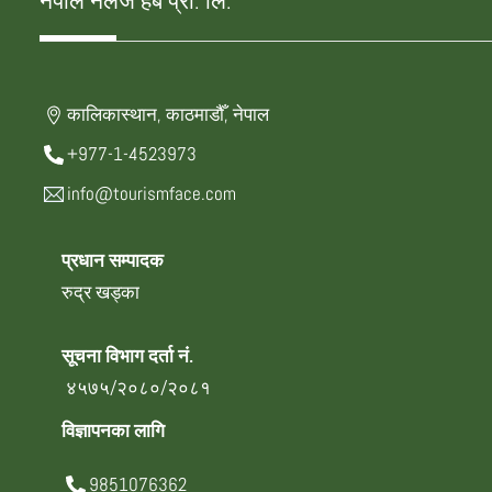
नेपाल नलेज हब प्रा. लि.
कालिकास्थान, काठमाडौँ, नेपाल
+977-1-4523973
info@tourismface.com
प्रधान सम्पादक
रुद्र खड्का
सूचना विभाग दर्ता नं.
४५७५/२०८०/२०८१
विज्ञापनका लागि
9851076362