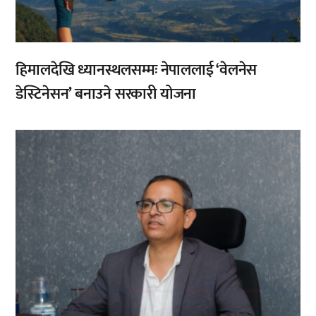
हिमालदेखि ध्यानस्थलसम्मः नेपाललाई ‘वेलनेस
डेस्टिनेसन’ बनाउने सरकारी योजना
,