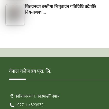
चितवनका बस्तीमा चितुवाको गतिविधि बढेपछि
नियन्त्रणका…
नेपाल नलेज हब प्रा. लि.
कालिकास्थान, काठमाडौँ, नेपाल
+977-1-4523973