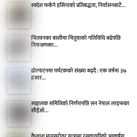
स्वदेश फर्कने हसिनाको प्रतिबद्धता, निर्वासनबाटै…
चितवनका बस्तीमा चितुवाको गतिविधि बढेपछि
नियन्त्रणका…
ढोरपाटनमा पर्यटकको संख्या बढ्दै : एक वर्षमा ३७
हजार…
सञ्चालक समितिको निर्णयपछि सन नेपाल लाइफका
सीईओ…
कैलाश मानसरोवर यात्रामा रसुवागढीको आकर्षण