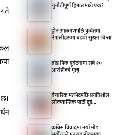
चुनौतीपूर्ण हिमालमध्ये एक?
 गते
ड्रोन आक्रमणपछि कुवेतमा
नेपालीहरूमा बढ्यो सुरक्षा चिन्ता
एकल
ेकपा
ब्रोड पिक दुर्घटनामा सबै १०
आरोहीको मृत्यु
वैचारिक मतभेदपछि प्रगतिशील
ो छ।
लोकतान्त्रिक पार्टी दुई…
्थन
कांग्रेस विवादमा नयाँ मोड :
सर्वोच्चले पुनरावलोकनका…