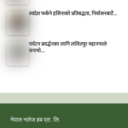
स्वदेश फर्कने हसिनाको प्रतिबद्धता, निर्वासनबाटै…
पर्यटन प्रवर्द्धनका लागि ललितपुर महानगरले
बनायो…
नेपाल नलेज हब प्रा. लि.