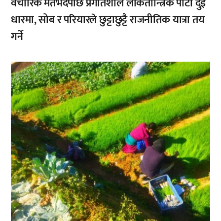
वैचारिक मतभेदपछि प्रगतिशील लोकतान्त्रिक पार्टी दुई
धारमा, सोब र परियारले छुट्टाछुट्टै राजनीतिक यात्रा तय
गर्ने
,