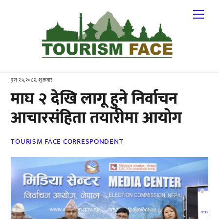
Skip
Me
to
content
पुस २५,२०८२, शुक्रबार
माघ २ देखि लागू हुने निर्वाचन
आचारसंहिता तयारीमा आयोग
TOURISM FACE CORRESPONDENT