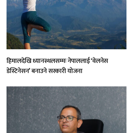
हिमालदेखि ध्यानस्थलसम्मः नेपाललाई ‘वेलनेस
डेस्टिनेसन’ बनाउने सरकारी योजना
,