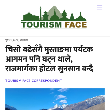
Skip
Me
to
content
पुस २७,२०८२, आइतवार
चिसो बढेसँगै मुस्ताङमा पर्यटक
आगमन पनि घट्न थाले,
राजमार्गका होटल सुनसान बन्दै
TOURISM FACE CORRESPONDENT