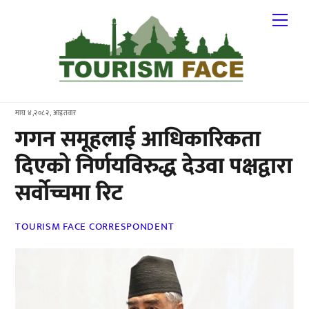
Skip
Me
to
content
माघ ४,२०८२, आइतवार
गगन समूहलाई आधिकारिकता
दिएको निर्णयविरुद्ध देउवा पक्षद्वारा
सर्वोच्चमा रिट
TOURISM FACE CORRESPONDENT