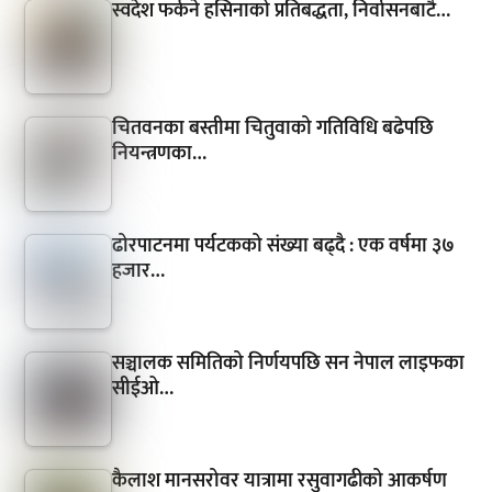
स्वदेश फर्कने हसिनाको प्रतिबद्धता, निर्वासनबाटै…
चितवनका बस्तीमा चितुवाको गतिविधि बढेपछि
नियन्त्रणका…
ढोरपाटनमा पर्यटकको संख्या बढ्दै : एक वर्षमा ३७
हजार…
सञ्चालक समितिको निर्णयपछि सन नेपाल लाइफका
सीईओ…
कैलाश मानसरोवर यात्रामा रसुवागढीको आकर्षण