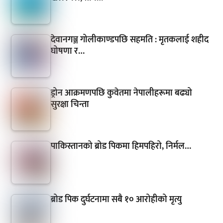
देवानगञ्ज गोलीकाण्डपछि सहमति : मृतकलाई शहीद
घोषणा र…
ड्रोन आक्रमणपछि कुवेतमा नेपालीहरूमा बढ्यो
सुरक्षा चिन्ता
पाकिस्तानको ब्रोड पिकमा हिमपहिरो, निर्मल…
ब्रोड पिक दुर्घटनामा सबै १० आरोहीको मृत्यु