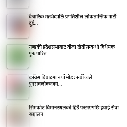
वैचारिक मतभेदपछि प्रगतिशील लोकतान्त्रिक पार्टी
दुई…
गण्डकी प्रदेशसभाबाट गाँजा खेतीसम्बन्धी विधेयक
पुनः पारित
कांग्रेस विवादमा नयाँ मोड : सर्वोच्चले
पुनरावलोकनका…
सिमकोट विमानस्थलको हिउँ पन्छाएपछि हवाई सेवा
सञ्चालन