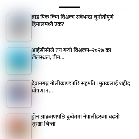
ब्रोड पिक किन विश्वका सबैभन्दा चुनौतीपूर्ण
हिमालमध्ये एक?
आईसीसीले तय गर्‍यो विश्वकप–२०२७ का
खेलस्थल, तीन…
देवानगञ्ज गोलीकाण्डपछि सहमति : मृतकलाई शहीद
घोषणा र…
ड्रोन आक्रमणपछि कुवेतमा नेपालीहरूमा बढ्यो
सुरक्षा चिन्ता