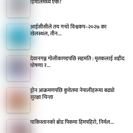
हिमालमध्ये एक?
आईसीसीले तय गर्‍यो विश्वकप–२०२७ का
खेलस्थल, तीन…
देवानगञ्ज गोलीकाण्डपछि सहमति : मृतकलाई शहीद
घोषणा र…
ड्रोन आक्रमणपछि कुवेतमा नेपालीहरूमा बढ्यो
सुरक्षा चिन्ता
पाकिस्तानको ब्रोड पिकमा हिमपहिरो, निर्मल…