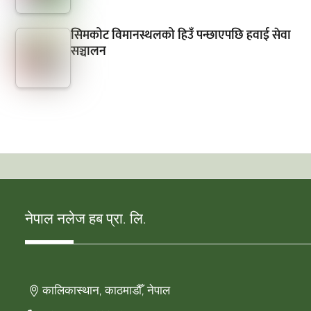
सिमकोट विमानस्थलको हिउँ पन्छाएपछि हवाई सेवा
सञ्चालन
नेपाल नलेज हब प्रा. लि.
कालिकास्थान, काठमाडौँ, नेपाल