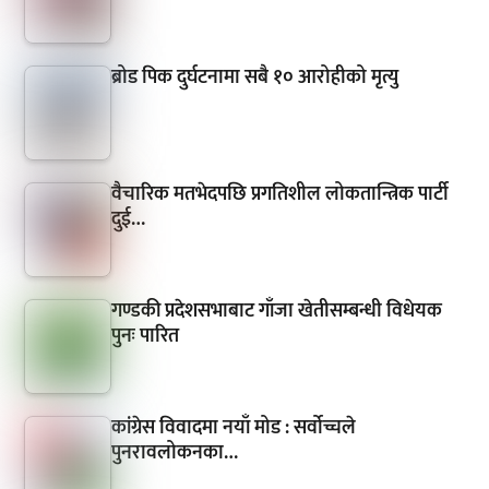
ब्रोड पिक दुर्घटनामा सबै १० आरोहीको मृत्यु
वैचारिक मतभेदपछि प्रगतिशील लोकतान्त्रिक पार्टी
दुई…
गण्डकी प्रदेशसभाबाट गाँजा खेतीसम्बन्धी विधेयक
पुनः पारित
कांग्रेस विवादमा नयाँ मोड : सर्वोच्चले
पुनरावलोकनका…