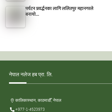
पर्यटन प्रवर्द्धनका लागि ललितपुर महानगरले
बनायो…
नेपाल नलेज हब प्रा. लि.
कालिकास्थान, काठमाडौँ, नेपाल
+977-1-4523973