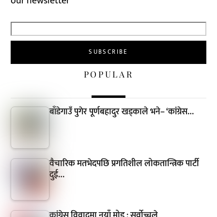
our newsletter
POPULAR
बाँडेगाउँ पुगेर पूर्णबहादुर खड्काले भने– ‘कांग्रेस…
वैचारिक मतभेदपछि प्रगतिशील लोकतान्त्रिक पार्टी
दुई…
कांग्रेस विवादमा नयाँ मोड : सर्वोच्चले