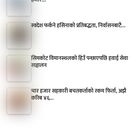
हजार…
स्वदेश फर्कने हसिनाको प्रतिबद्धता, निर्वासनबाटै…
सिमकोट विमानस्थलको हिउँ पन्छाएपछि हवाई सेवा
सञ्चालन
चार हजार सहकारी बचतकर्ताको रकम फिर्ता, अझै
करिब ४६…