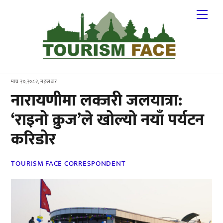
Skip
Me
to
content
माघ २०,२०८२, मङ्लबार
नारायणीमा लक्जरी जलयात्रा:
‘राइनो क्रुज’ले खोल्यो नयाँ पर्यटन
करिडोर
TOURISM FACE CORRESPONDENT