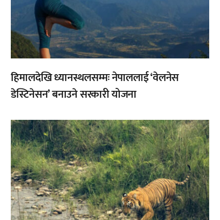
हिमालदेखि ध्यानस्थलसम्मः नेपाललाई ‘वेलनेस
डेस्टिनेसन’ बनाउने सरकारी योजना
,