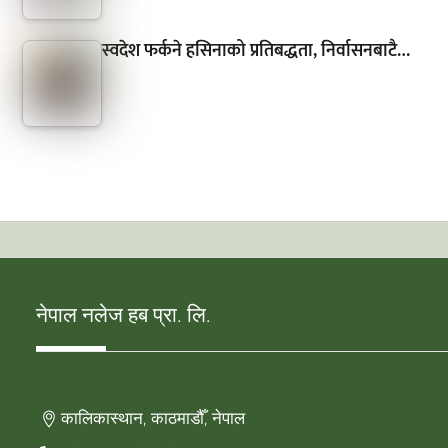
स्वदेश फर्कने हसिनाको प्रतिबद्धता, निर्वासनबाटै…
नेपाल नलेज हब प्रा. लि.
कालिकास्थान, काठमाडौँ, नेपाल