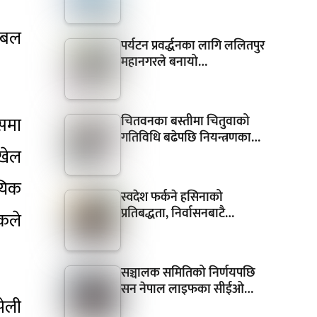
ेबल
पर्यटन प्रवर्द्धनका लागि ललितपुर
महानगरले बनायो…
चितवनका बस्तीमा चितुवाको
जसमा
गतिविधि बढेपछि नियन्त्रणका…
खेल
ायिक
स्वदेश फर्कने हसिनाको
प्रतिबद्धता, निर्वासनबाटै…
कले
सञ्चालक समितिको निर्णयपछि
सन नेपाल लाइफका सीईओ…
सेली