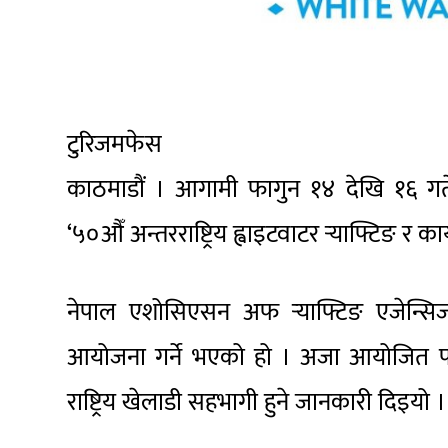
टुरिजमफेस
काठमाडौं । आगामी फागुन १४ देखि १६ गतेस
‘५०औँ अन्तरराष्ट्रिय ह्वाइटवाटर र्‍याफ्टिङ
नेपाल एशोसिएसन अफ र्‍याफ्टिङ एजेन्सिज 
आयोजना गर्ने भएको हो । अजा आयोजित पत्रक
राष्ट्रिय खेलाडी सहभागी हुने जानकारी दिइयो ।