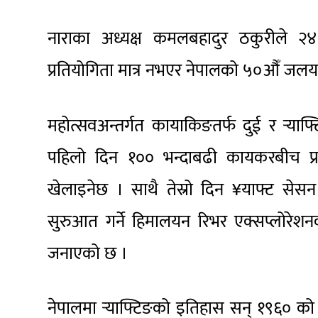
नाराका अध्यक्ष कमलबहादुर ठकुरीले २४
प्रतियोगिता मात्र नभएर नेपालको ५०औँ जलय
महोत्सवअन्तर्गत कायाकिङतर्फ दुई र र्‍याफ
पहिलो दिन १०० भन्दाबढी कायकरबीच प्र
खेलाइनेछ । साथै तेस्रो दिन ¥याफ्ट सेसन 
सुरुआत गर्ने हिमालयन रिभर एक्सप्लोरे
जनाएको छ ।
नेपालमा र्‍याफ्टिङको इतिहास सन् १९६० को