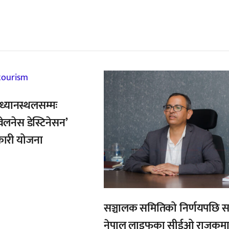
्बन्धित खबर
,
ध्यानस्थलसम्मः
ेलनेस डेस्टिनेसन’
कारी योजना
सञ्चालक समितिको निर्णयपछि 
नेपाल लाइफका सीईओ राजकुमा