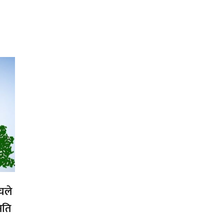
्चले
मति