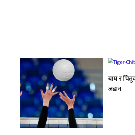
सम
,
बाघ र चितुव
जडान