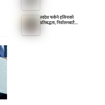
स्वदेश फर्कने हसिनाको
प्रतिबद्धता, निर्वासनबाटै…