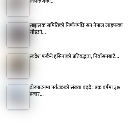
नियन्त्रणका…
सञ्चालक समितिको निर्णयपछि सन नेपाल लाइफका
सीईओ…
स्वदेश फर्कने हसिनाको प्रतिबद्धता, निर्वासनबाटै…
ढोरपाटनमा पर्यटकको संख्या बढ्दै : एक वर्षमा ३७
हजार…