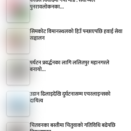
कांग्रेस विवादमा नयाँ मोड : सर्वोच्चले
पुनरावलोकनका…
सिमकोट विमानस्थलको हिउँ पन्छाएपछि हवाई सेवा
सञ्चालन
पर्यटन प्रवर्द्धनका लागि ललितपुर महानगरले
बनायो…
उडान ढिलाइदेखि दुर्घटनासम्म एयरलाइन्सको
दायित्व
चितवनका बस्तीमा चितुवाको गतिविधि बढेपछि