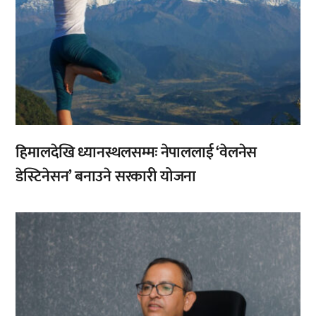
हिमालदेखि ध्यानस्थलसम्मः नेपाललाई ‘वेलनेस
डेस्टिनेसन’ बनाउने सरकारी योजना
,