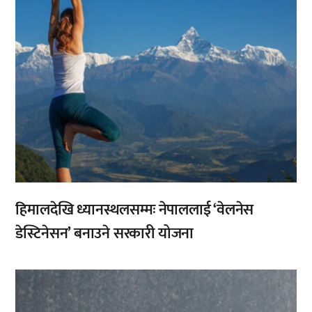
हिमालदेखि ध्यानस्थलसम्मः नेपाललाई ‘वेलनेस
डेस्टिनेसन’ बनाउने सरकारी योजना
,