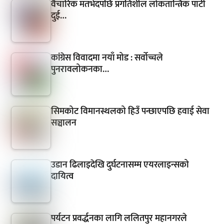
वैचारिक मतभेदपछि प्रगतिशील लोकतान्त्रिक पार्टी
दुई…
कांग्रेस विवादमा नयाँ मोड : सर्वोच्चले
पुनरावलोकनका…
सिमकोट विमानस्थलको हिउँ पन्छाएपछि हवाई सेवा
सञ्चालन
उडान ढिलाइदेखि दुर्घटनासम्म एयरलाइन्सको
दायित्व
पर्यटन प्रवर्द्धनका लागि ललितपुर महानगरले