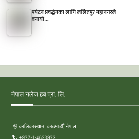
पर्यटन प्रवर्द्धनका लागि ललितपुर महानगरले
बनायो…
नेपाल नलेज हब प्रा. लि.
कालिकास्थान, काठमाडौँ, नेपाल
+977-1-4523973