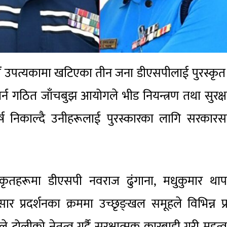
डौं उपत्यकामा खटिएका तीन जना डीएसपीलाई पुरस्कृत 
र्न गठित जाँचबुझ आयोगले भीड नियन्त्रण तथा सुरक्
र्ष निकाल्दै उनीहरूलाई पुरस्कारका लागि सरकारस
ृतहरूमा डीएसपी नवराज ढुंगाना, मधुकुमार थाप
प्रदर्शनका क्रममा उच्छृङ्खल समूहले विभिन्न प्
े टोलीको नेतृत्व गर्दै सुरक्षात्मक कारबाही गरी महत्वप