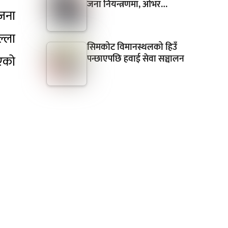
जना नियन्त्रणमा, ओभर…
 जना
ल्ला
सिमकोट विमानस्थलको हिउँ
एको
पन्छाएपछि हवाई सेवा सञ्चालन