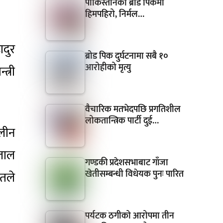
पाकिस्तानको ब्रोड पिकमा
हिमपहिरो, निर्मल…
ादुर
ब्रोड पिक दुर्घटनामा सबै १०
आरोहीको मृत्यु
त्री
वैचारिक मतभेदपछि प्रगतिशील
लोकतान्त्रिक पार्टी दुई…
ालीन
िलाल
गण्डकी प्रदेशसभाबाट गाँजा
खेतीसम्बन्धी विधेयक पुनः पारित
ोतले
पर्यटक ठगीको आरोपमा तीन