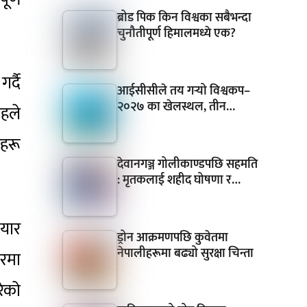
ब्रोड पिक किन विश्वका सबैभन्दा
चुनौतीपूर्ण हिमालमध्ये एक?
र्दै
आईसीसीले तय गर्‍यो विश्वकप–
२०२७ का खेलस्थल, तीन…
हले
णहरू
देवानगञ्ज गोलीकाण्डपछि सहमति
: मृतकलाई शहीद घोषणा र…
ियार
ड्रोन आक्रमणपछि कुवेतमा
नेपालीहरूमा बढ्यो सुरक्षा चिन्ता
सरमा
रेको