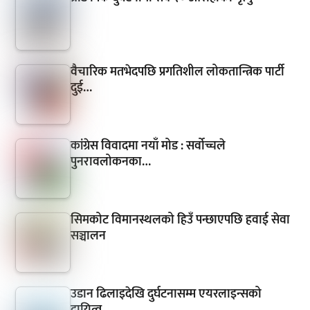
वैचारिक मतभेदपछि प्रगतिशील लोकतान्त्रिक पार्टी
दुई…
कांग्रेस विवादमा नयाँ मोड : सर्वोच्चले
पुनरावलोकनका…
सिमकोट विमानस्थलको हिउँ पन्छाएपछि हवाई सेवा
सञ्चालन
उडान ढिलाइदेखि दुर्घटनासम्म एयरलाइन्सको
दायित्व