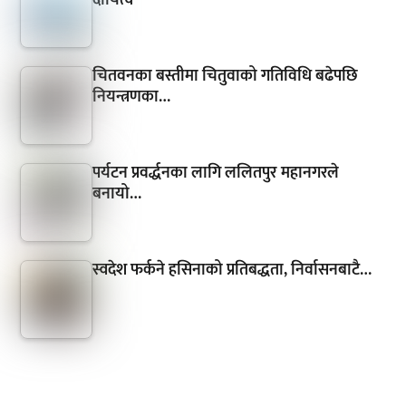
चितवनका बस्तीमा चितुवाको गतिविधि बढेपछि
नियन्त्रणका…
पर्यटन प्रवर्द्धनका लागि ललितपुर महानगरले
बनायो…
स्वदेश फर्कने हसिनाको प्रतिबद्धता, निर्वासनबाटै…