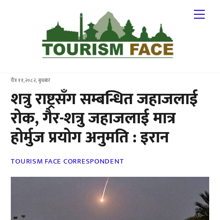
Skip
Me
to
content
चैत्र ११,२०८२, बुधबार
शत्रु राष्ट्रसँग सम्बन्धित जहाजलाई
रोक, गैर-शत्रु जहाजलाई मात्र
होर्मुज प्रयोग अनुमति : इरान
TOURISM FACE CORRESPONDENT