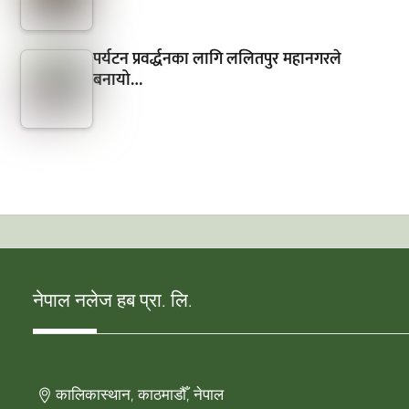
पर्यटन प्रवर्द्धनका लागि ललितपुर महानगरले
बनायो…
नेपाल नलेज हब प्रा. लि.
कालिकास्थान, काठमाडौँ, नेपाल