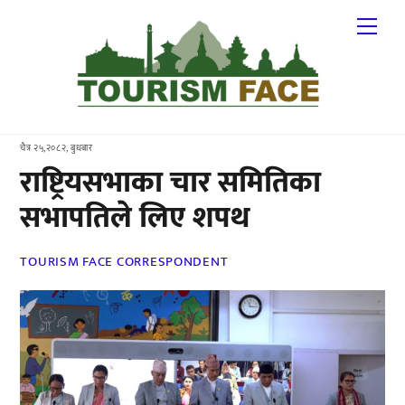
Skip
Me
to
content
चैत्र २५,२०८२, बुधबार
राष्ट्रियसभाका चार समितिका
सभापतिले लिए शपथ
TOURISM FACE CORRESPONDENT