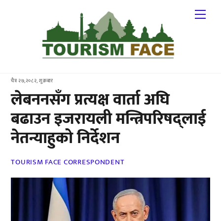
Skip
Me
to
content
चैत्र २७,२०८२, शुक्रबार
लेबननसँग प्रत्यक्ष वार्ता अघि
बढाउन इजरायली मन्त्रिपरिषद्लाई
नेतन्याहुको निर्देशन
TOURISM FACE CORRESPONDENT