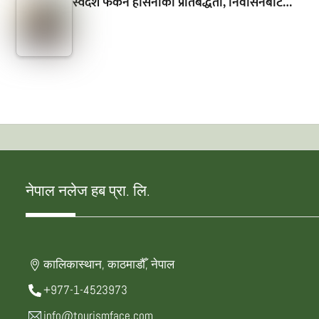
स्वदेश फर्कने हसिनाको प्रतिबद्धता, निर्वासनबाटै…
नेपाल नलेज हब प्रा. लि.
कालिकास्थान, काठमाडौँ, नेपाल
+977-1-4523973
info@tourismface.com