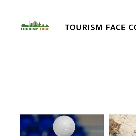
TOURISM FACE 
सम
,