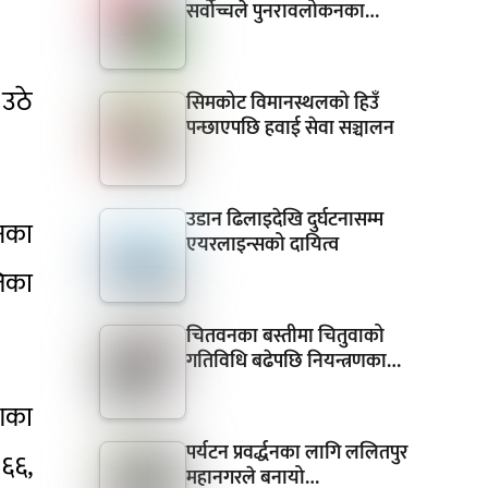
सर्वोच्चले पुनरावलोकनका…
 उठे
सिमकोट विमानस्थलको हिउँ
पन्छाएपछि हवाई सेवा सञ्चालन
उडान ढिलाइदेखि दुर्घटनासम्म
उनका
एयरलाइन्सको दायित्व
तिका
चितवनका बस्तीमा चितुवाको
गतिविधि बढेपछि नियन्त्रणका…
ेशका
पर्यटन प्रवर्द्धनका लागि ललितपुर
३६६,
महानगरले बनायो…