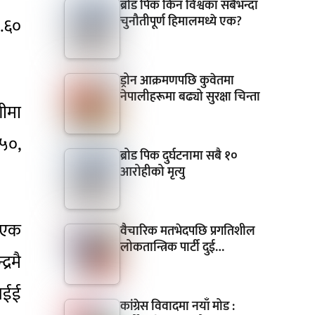
ब्रोड पिक किन विश्वका सबैभन्दा
चुनौतीपूर्ण हिमालमध्ये एक?
१.६०
ड्रोन आक्रमणपछि कुवेतमा
नेपालीहरूमा बढ्यो सुरक्षा चिन्ता
शीमा
५०,
ब्रोड पिक दुर्घटनामा सबै १०
आरोहीको मृत्यु
ा एक
वैचारिक मतभेदपछि प्रगतिशील
लोकतान्त्रिक पार्टी दुई…
्रमै
एसईई
कांग्रेस विवादमा नयाँ मोड :