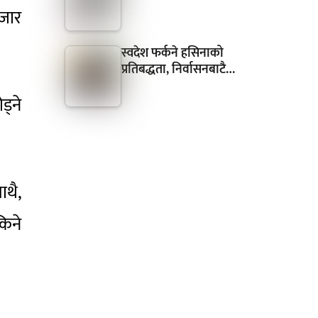
हजार
स्वदेश फर्कने हसिनाको
प्रतिबद्धता, निर्वासनबाटै…
ड्ने
ाथै,
किने