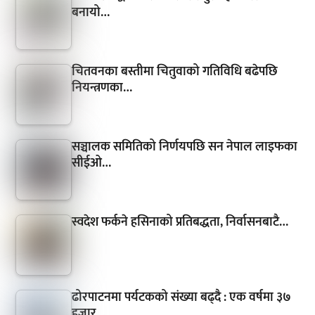
बनायो…
चितवनका बस्तीमा चितुवाको गतिविधि बढेपछि
नियन्त्रणका…
सञ्चालक समितिको निर्णयपछि सन नेपाल लाइफका
सीईओ…
स्वदेश फर्कने हसिनाको प्रतिबद्धता, निर्वासनबाटै…
ढोरपाटनमा पर्यटकको संख्या बढ्दै : एक वर्षमा ३७
हजार…