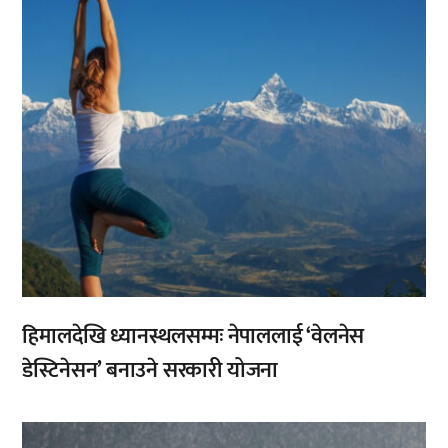
हिमालदेखि ध्यानस्थलसम्मः नेपाललाई ‘वेलनेस
डेस्टिनेसन’ बनाउने सरकारी योजना
,