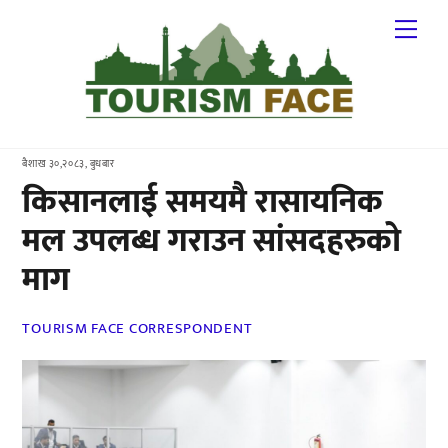
Skip
Me
to
content
बैशाख ३०,२०८३, बुधबार
किसानलाई समयमै रासायनिक
मल उपलब्ध गराउन सांसदहरुको
माग
TOURISM FACE CORRESPONDENT