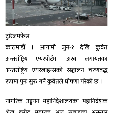
टुरिजमफेस
काठमाडौं । आगामी जुन-१ देखि कुवेत
अन्तर्राष्ट्रिय एयरपोर्टमा अरब लगायतका
अन्तर्राष्ट्रिय एयरलाइन्सको सञ्चालन चरणबद्ध
रूपमा पुनः सुरु गर्ने कुवेतले घोषणा गरेको छ ।
नागरिक उड्डयन महानिदेशालयका महानिर्देशक
शेख हुमौद मुबारक अल सबाहका अनुसार