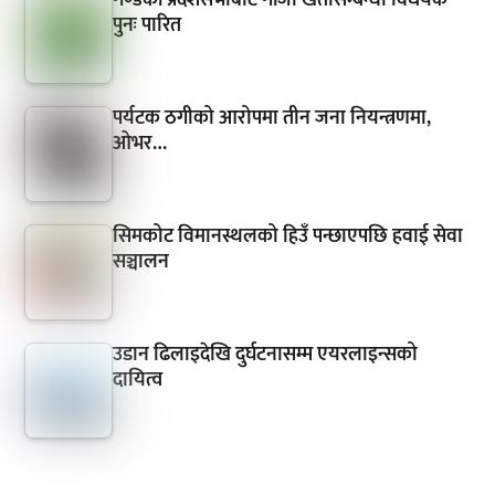
पुनः पारित
पर्यटक ठगीको आरोपमा तीन जना नियन्त्रणमा,
ओभर…
सिमकोट विमानस्थलको हिउँ पन्छाएपछि हवाई सेवा
सञ्चालन
उडान ढिलाइदेखि दुर्घटनासम्म एयरलाइन्सको
दायित्व