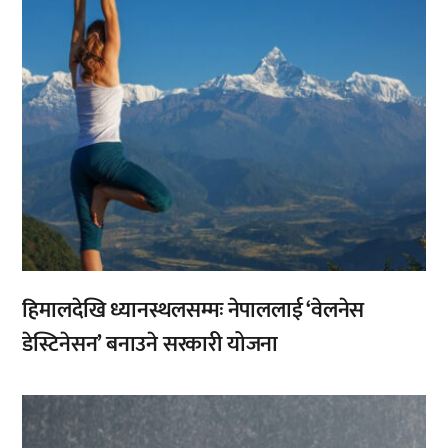
हिमालदेखि ध्यानस्थलसम्मः नेपाललाई ‘वेलनेस
डेस्टिनेसन’ बनाउने सरकारी योजना
,