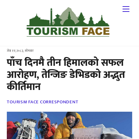
Skip
Me
to
content
जेष्ठ ११,२०८३, सोमवार
पाँच दिनमै तीन हिमालको सफल
आरोहण, तेन्जिङ डेभिडको अद्भुत
कीर्तिमान
TOURISM FACE CORRESPONDENT