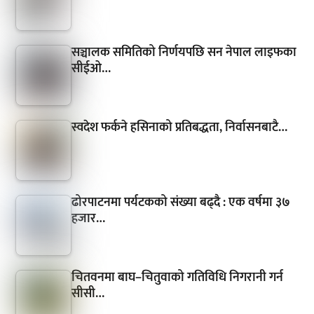
सञ्चालक समितिको निर्णयपछि सन नेपाल लाइफका
सीईओ…
स्वदेश फर्कने हसिनाको प्रतिबद्धता, निर्वासनबाटै…
ढोरपाटनमा पर्यटकको संख्या बढ्दै : एक वर्षमा ३७
हजार…
चितवनमा बाघ–चितुवाको गतिविधि निगरानी गर्न
सीसी…